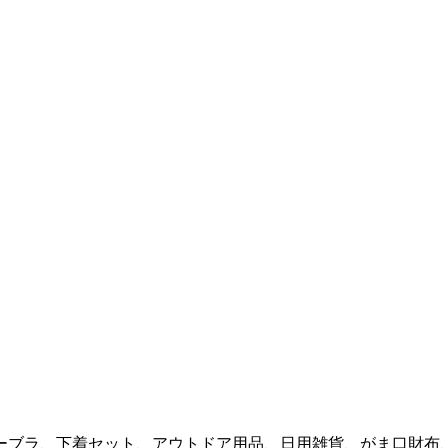
ーブラ、下着セット、アウトドア用品、日用雑貨、がま口財布