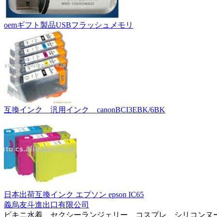
oemギフト製品USBフラッシュメモリ
互換インク 汎用インク canonBCI3EBK/6BK
日本出荷互換インク エプソン epson IC65
義烏友斗進出口有限公司
ビキニ水着、セクシーランジェリー、コスプレ、シリコンヌ