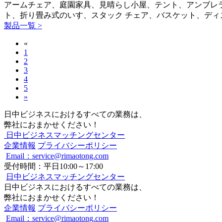
アームチェア、庭園家具、見晴らし小屋、テント、アンブレラ、
ト、折り畳み式のいす、スタック チェア、バスケット、ディ
製品一覧 >
«
1
2
3
4
5
»
日中ビジネスにおけるすべての業務は、
弊社におまかせください！
日中ビジネスマッチングセンター
企業情報
プライバシーポリシー
Email：service@rimaotong.com
受付時間：平日10:00～17:00
日中ビジネスマッチングセンター
日中ビジネスにおけるすべての業務は、
弊社におまかせください！
企業情報
プライバシーポリシー
Email：service@rimaotong.com