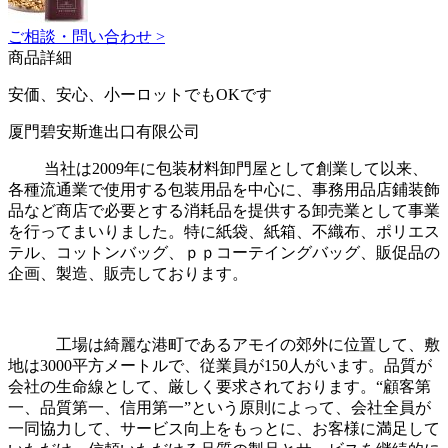
ご相談・問い合わせ >
商品詳細
安価、安心、小ーロットでもOKです
厦門碧安斯進出口有限公司
当社は2009年に包装材料卸門屋として創業して以来、
各種流通業で使用する包装用品を中心に、事務用品店鋪装飾
品など商店で必要とする消耗品を提供する卸売業として事業
を行ってまいりました。特に紙袋、紙箱、不織布、ポリエス
テル、コットンバッグ、ｐｐコーテイングバッグ、販促品の
企画、製造、販売しております。
工場は綺麗な港町であるアモイの郊外に位置して、敷
地は3000平方メートルで、従業員が150人がいます。品質が
会社の生命線として、厳しく要求されております。“顧客第
一、品質第一、信用第一”という原則によって、会社全員が
一同協力して、サービス向上をもっとに、お客様に満足して