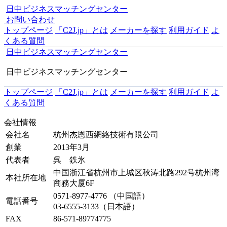
日中ビジネスマッチングセンター
お問い合わせ
トップページ
「C2J.jp」とは
メーカーを探す
利用ガイド
よ
くある質問
日中ビジネスマッチングセンター
日中ビジネスマッチングセンター
トップページ
「C2J.jp」とは
メーカーを探す
利用ガイド
よ
くある質問
会社情報
会社名
杭州杰恩西網絡技術有限公司
創業
2013年3月
代表者
呉 鉄氷
中国浙江省杭州市上城区秋涛北路292号杭州湾
本社所在地
商務大厦6F
0571-8977-4776 （中国語）
電話番号
03-6555-3133（日本語）
FAX
86-571-89774775