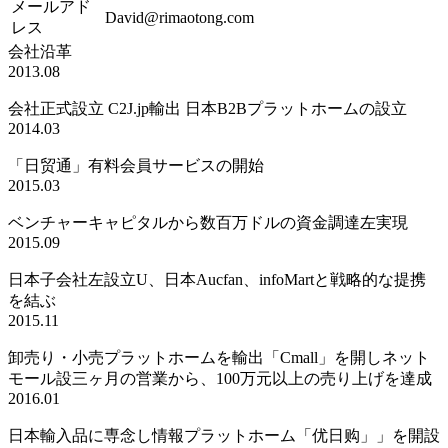
メールアド
David@rimaotong.com
レス
会社沿革
2013.08
会社正式設立
C2J.jp輸出
日本B2Bプラットホームの設立
2014.03
「日贸通」
有料会員サービスの開始
2015.03
ベンチャーキャピタルから
数百万ドルの資金
調達左実現
2015.09
日本子会社左設立U、
日本Aucfan、infoMartと
戦略的な提携
を結ぶ
2015.11
卸売り・小売プラットホームを輸出
「Cmall」
を開しネット
モール設三ヶ月の営業から、
100万元
以上の売り上げを達成
2016.01
日本輸入品に専念し
情報プラットホーム「优日购」」を開設