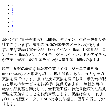
«
1
2
3
4
5
»
深セン宁宝電子有限会社は開発、デザイン、生産一体化な会
社でございます。敷地の面積の400平方メートルがありま
す。主な製品は電子商品、販促イベント用品、LED用品、コ
ンサート用品など。ノベルティグッズやトレンドのアイテム
が充実。現在、4の生産ラインが大量生産に即応できます。
現在、多数の著名な日韩本企業「ＹＧ、ジャニス事務所、
と緊密な取引、協力関係にあり、強力な技術
REP HOUSEなど
支援を得ています。強力な技術支援を得ており、最先端の製
品と最高のサービスをお客様に提供できます。 当社独自の
厳格な品質基を満たして、全製造工程にわたり徹底的な品質
管理を実施することをお約束致します。製品は全てCEおよ
びFCCの認定マーク、 RoHS指令に準拠し、基準を満してお
ります。