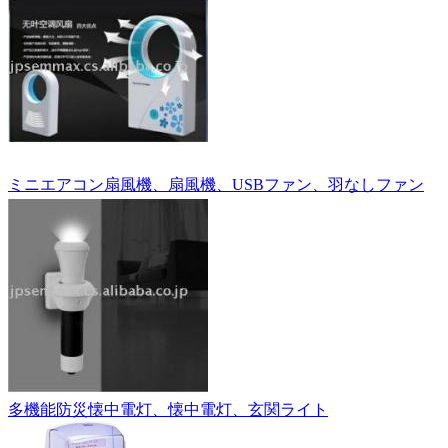
ミニエアコン扇風機、扇風機、USBファン、羽なしファン
多機能防災懐中電灯、懐中電灯、玄関ライト