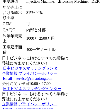
主要設備
Injection Machine、:Bronzing Machine、DEK
年間売上に
おける輸出
81%~90%
額比率
OEM
可
QA/QC
内部と外部
昨年年間売
1000万-2500万円
上
工場延床面
400平方メートル
積
日中ビジネスにおけるすべての業務は、
弊社におまかせください！
日中ビジネスマッチングセンター
企業情報
プライバシーポリシー
Email：service@rimaotong.com
受付時間：平日10:00～17:00
日中ビジネスマッチングセンター
日中ビジネスにおけるすべての業務は、
弊社におまかせください！
企業情報
プライバシーポリシー