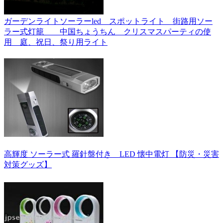
ガーデンライトソーラーled スポットライト 街路用ソー
ラー式灯籠 中国ちょうちん クリスマスパーティの使
用 庭、祝日、祭り用ライト
高輝度 ソーラー式 羅針盤付き LED 懐中電灯 【防災・災害
対策グッズ】