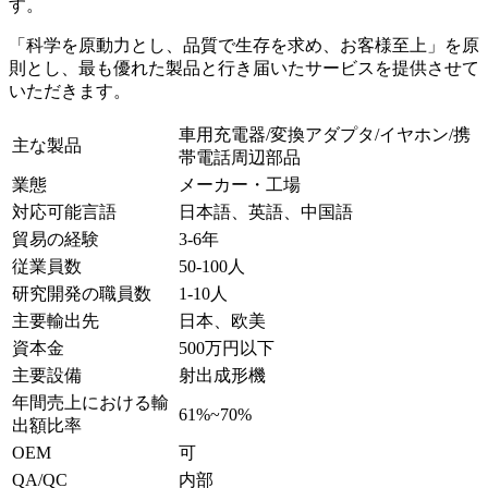
す。
「科学を原動力とし、品質で生存を求め、お客様至上」を原
則とし、最も優れた製品と行き届いたサービスを提供させて
いただきます。
車用充電器/変換アダプタ/イヤホン/携
主な製品
帯電話周辺部品
業態
メーカー・工場
対応可能言語
日本語、英語、中国語
貿易の経験
3-6年
従業員数
50-100人
研究開発の職員数
1-10人
主要輸出先
日本、欧美
資本金
500万円以下
主要設備
射出成形機
年間売上における輸
61%~70%
出額比率
OEM
可
QA/QC
内部