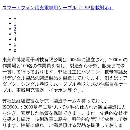
スマートフォン用充電専用ケーブル（USB搭載対応）
«
1
2
3
4
5
»
東莞市博揚電子科技有限公司は2006年に設立され、2000㎡の
作業場と100名の作業員を有し、製造から研究、販売までを
一貫して行っております。弊社は主にパソコン、携帯電話及
びデジタル製品の関連製品を製造しております。例えば：ア
ダプタ、シングル巻取り式・ダブル巻取り式の伸縮自在ケー
ブル、車載用充電器、イヤホン等です。
弊社は経験豊富な研究・製造チームを持っており、
ISO9001：2000基準に基づいて材料の仕入れと製品製造に力
を注ぎ、安定した品質を保証できます。また、先進的な技術
を導入し続け、技術改革に励み、科学的な管理で成長して参
ります。性能に優れ、ご満足頂ける製品を提供しておりま