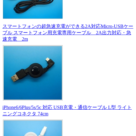
スマートフォンの超急速充電ができる2A対応Micro-USBケー
ブル スマートフォン用充電専用ケーブル 2A出力対応・急
速充電 2m
iPhone6/6Plus/5s/5c 対応 USB充電・通信ケーブル L型 ライト
ニングコネクタ 74cm