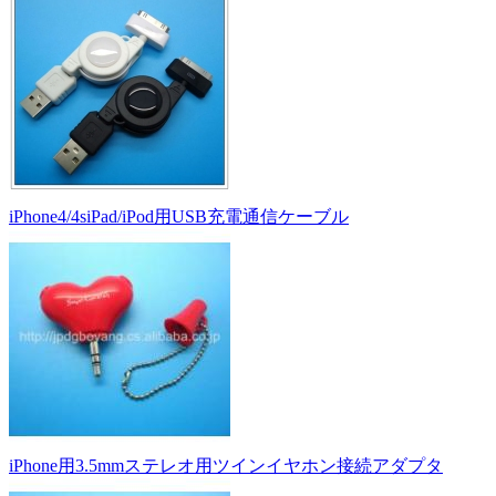
iPhone4/4siPad/iPod用USB充電通信ケーブル
iPhone用3.5mmステレオ用ツインイヤホン接続アダプタ