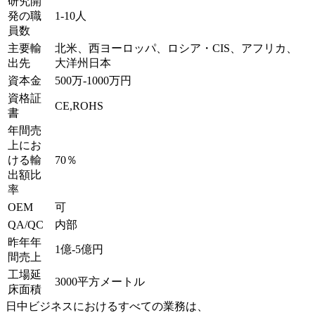
研究開
発の職
1-10人
員数
主要輸
北米、西ヨーロッパ、ロシア・CIS、アフリカ、
出先
大洋州日本
資本金
500万-1000万円
資格証
CE,ROHS
書
年間売
上にお
ける輸
70％
出額比
率
OEM
可
QA/QC
内部
昨年年
1億-5億円
間売上
工場延
3000平方メートル
床面積
日中ビジネスにおけるすべての業務は、