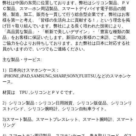
弊社は中国の东莞に位置しております。弊社はシリコン製品、ＰＶ
Ｃ製品、スマ―ホン周辺製品、スマートデイバイす電子部品の開
発、製造、加工、販売を一貫して行う総合型企業です。弊社はお客
様を第一と考え、「皆様の生活向上に貢献する！」という理念を掲
げ日々取り組んでいます。弊社による長く培われた技術により、
「高品質な製品」・「斬新で美しいデザイン」・「豊富な種類の製
品」をお客様に保証いたします。新旧のお客様のご来訪、ご商談、
ご協力を心よりお待ちしております。また弊社は日本に対応する社
員がいますので、いつでもご連絡ください。
主な製品・サービス:
1）日本向けスマホンケース：
iPHONE,iPAD,SAMSUNG,SHARP,SONY,FUJITSU,などのスマホンケ
ース。
材質は TPU ,シリコンとＰＶＣです。
2）シリコン製品：シリコン日用雑貨、シリコン販促品、シリコンリ
ストバンド、シリコン腕時計、シリコン自転車ライト。
3)スマート製品。スマートブレスレット、スマート腕時計、スマート
リング
4）スマートホン周辺製品。スマホンケース、巻き取りコード、ダス