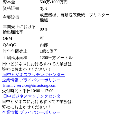
資本金
500万-1000万円
資格証書
あり
成型機械、自動包装機械、ブリスター
主要設備
機械
年間売上における
80％
輸出額比率
OEM
可
QA/QC
内部
昨年年間売上
1億-5億円
工場延床面積
1200平方メートル
日中ビジネスにおけるすべての業務は、
弊社におまかせください！
日中ビジネスマッチングセンター
企業情報
プライバシーポリシー
Email：service@rimaotong.com
受付時間：平日10:00～17:00
日中ビジネスマッチングセンター
日中ビジネスにおけるすべての業務は、
弊社におまかせください！
企業情報
プライバシーポリシー