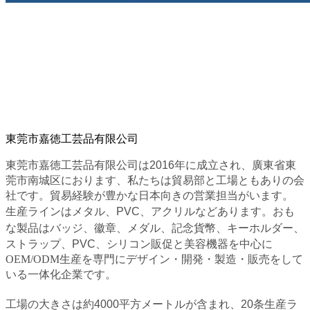
東莞市嘉徳工芸品有限公司
東莞市嘉徳工芸品有限公司
は2016年に成立され、廣東省東
莞市南城区におります、私たちは貿易部と工場ともありの会
社です。
貿易経験が豊かな日本向きの営業担当がいます。
生産ラインはメタル、PVC、アクリルなどあります。
おも
な製品は
バッジ、徽章、メダル、記念
貨幣、キーホルダー、
ストラップ、PVC、シリコン販促と
美容機器
を中心に
OEM/ODM生産を専門にデザイン・開発・製造・販売をして
いる一体化企業です。
工場の大きさは約4000平方メートルが含まれ、20条生産ラ