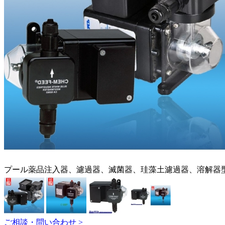
プール薬品注入器、濾過器、滅菌器、珪藻土濾過器、溶解器
ご相談・問い合わせ >