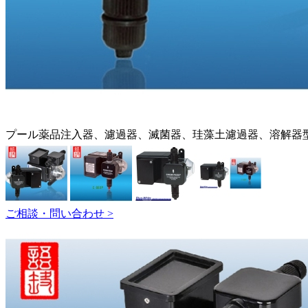
プール薬品注入器、濾過器、滅菌器、珪藻土濾過器、溶解器
ご相談・問い合わせ >