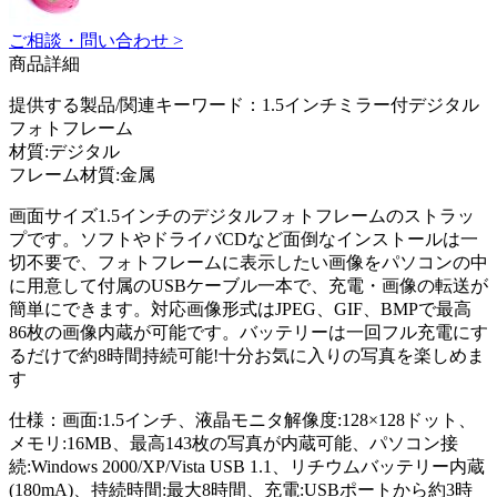
ご相談・問い合わせ >
商品詳細
提供する製品/関連キーワード：1.5インチミラー付デジタル
フォトフレーム
材質:デジタル
フレーム材質:金属
画面サイズ1.5インチのデジタルフォトフレームのストラッ
プです。ソフトやドライバCDなど面倒なインストールは一
切不要で、フォトフレームに表示したい画像をパソコンの中
に用意して付属のUSBケーブル一本で、充電・画像の転送が
簡単にできます。対応画像形式はJPEG、GIF、BMPで最高
86枚の画像内蔵が可能です。バッテリーは一回フル充電にす
るだけで約8時間持続可能!十分お気に入りの写真を楽しめま
す
仕様：画面:1.5インチ、液晶モニタ解像度:128×128ドット、
メモリ:16MB、最高143枚の写真が内蔵可能、パソコン接
続:Windows 2000/XP/Vista USB 1.1、リチウムバッテリー内蔵
(180mA)、持続時間:最大8時間、充電:USBポートから約3時