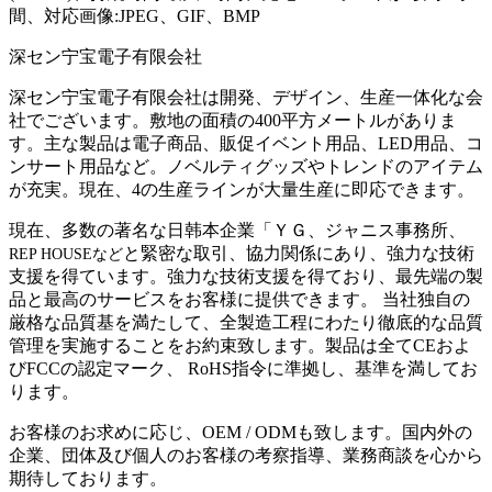
間、対応画像:JPEG、GIF、BMP
深セン宁宝電子有限会社
深セン宁宝電子有限会社は開発、デザイン、生産一体化な会
社でございます。敷地の面積の400平方メートルがありま
す。主な製品は電子商品、販促イベント用品、LED用品、コ
ンサート用品など。ノベルティグッズやトレンドのアイテム
が充実。現在、4の生産ラインが大量生産に即応できます。
現在、多数の著名な日韩本企業「ＹＧ、ジャニス事務所、
と緊密な取引、協力関係にあり、強力な技術
REP HOUSEなど
支援を得ています。強力な技術支援を得ており、最先端の製
品と最高のサービスをお客様に提供できます。 当社独自の
厳格な品質基を満たして、全製造工程にわたり徹底的な品質
管理を実施することをお約束致します。製品は全てCEおよ
びFCCの認定マーク、 RoHS指令に準拠し、基準を満してお
ります。
お客様のお求めに応じ、OEM / ODMも致します。国内外の
企業、団体及び個人のお客様の考察指導、業務商談を心から
期待しております。