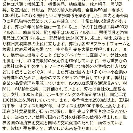
業務は八類：機械工具、機電製品、紡績服装、靴と帽子、照明器
具、浴室用品、日用品、部品の輸入出業務。全世界
50
国・地域の
1000
社以上の取引先様といい業務関係を築きました。国内と海外両
側に和訊独特の営業システムを確立して、非常に強い流通力があり
ます。弊社の年間輸出額は一億ドル以上、その中は機械工具
4500
万
ドル以上、紡績服装、靴と帽子は
1600
万ドル以上、照明器具と浴室
用品は
1500
万ドル以上、部品輸出は
2400
万ドル以上、輸出規模によ
り杭州貿易業界の上位に立ちます。弊社は各
B2B
プラットフォームと
検索上位表示対策を通じて、中小取引先を大量に獲得しました。ま
た、展示会に出展することでビッグバイヤーに直面でき、弊社の信
用度を上げ、取引先取得の安定性を確保しています。最も重要なの
は弊社は各支社のネットワークを利用して海外のお客様の仕入れな
どに手伝うことができます。また弊社は国内より多くの中小企業の
海外進出のために、海外のマスメヂィアに投資しています。弊社は
企業の品質管理を重視しています。
ISO9001
認証を通過済みで、税
関に「
A
類輸出企業」に評価されています。弊社は自社の生産基地
と、支社、
100
％出資、ホールディングス生産企業
16
社、固定工場
100
社以上を所有しています。また、各予備土地
2500
畝以上、工場
4
万平米、オフィス用地
20
畝、オフィス面積
8000
平米以上あります。
現在会社貿易規模が日々に拡張し、取引先は全世界各地に及んでい
ます。当社はいい信用で国内と海外のお客様の信頼を得ました。世
界各国の経済技術交流と国民の交流促進のために、頑張っていま
す。皆様と手を携えて、辉かしい未来を作りましょう！