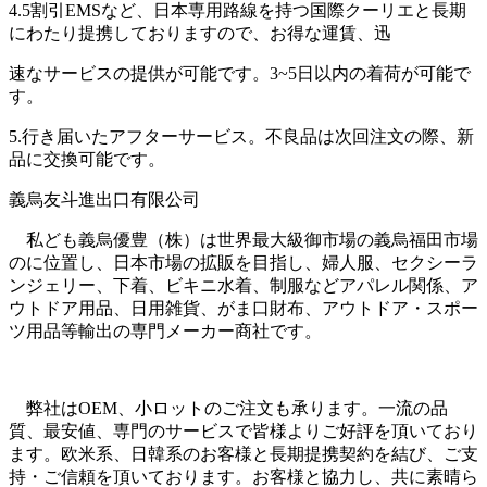
4.5割引EMSなど、日本専用路線を持つ国際クーリエと長期
にわたり提携しておりますので、お得な運賃、迅
速なサービスの提供が可能です。3~5日以内の着荷が可能で
す。
5.行き届いたアフターサービス。不良品は次回注文の際、新
品に交換可能です。
義烏友斗進出口有限公司
私ども義烏優豊（株）は世界最大級御市場の義烏福田市場
のに位置し、日本市場の拡販を目指し、婦人服、セクシーラ
ンジェリー、下着、ビキニ水着、制服などアパレル関係、ア
ウトドア用品、日用雑貨、がま口財布、アウトドア・スポー
ツ用品等輸出の専門メーカー商社です。
弊社はOEM、小ロットのご注文も承ります。一流の品
質、最安値、専門のサービスで皆様よりご好評を頂いており
ます。欧米系、日韓系のお客様と長期提携契約を結び、ご支
持・ご信頼を頂いております。お客様と協力し、共に素晴ら