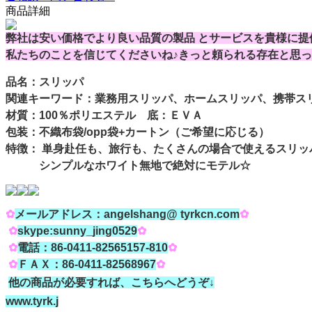
商品詳細
弊社は安い価格でより良い品質の製品
とサービス
を貴様に提
私たちのことを信じてくださいね♪きっと頼られる存在と思っ
品名：スリッパ
関連キーワード：業務用スリッパ、ホームスリッパ、携帯ス
材質：100％ポリエステル 底：ＥＶＡ
包装：不織布袋/opp袋+カートン（ご希望に応じる）
特徴：
単身赴任も、旅行も、たくさんの場合で使えるスリッ
シンプルなホワイト無地で絶対にモテル☆
✿
メールアドレス：angelshang@ tyrkcn.com
✿
✿
skype:sunny_jing0529
✿
✿
電話：86-0411-82565157-810
✿
✿
ＦＡＸ：86-0411-82568967
✿
他の商品が必要すれば、こちらへどうぞ↓
www.tyrk.j