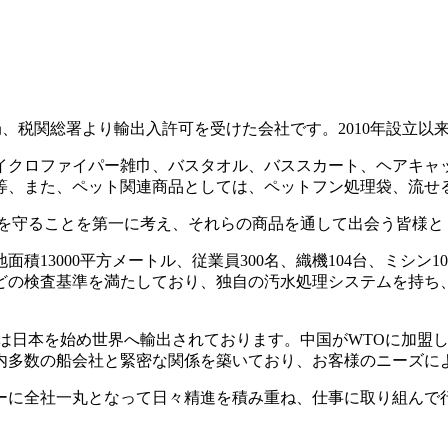
局、税関総署より輸出入許可を受けた会社です。2010年設立以
クロファイパー雑巾、バスタオル、バススカート、ヘアキャ
等、また、ペット関連商品としては、ペットフン処理袋、流せ
守ることを第一に考え、それらの商品を通して出会う皆様と
13000平方メートル、従業員300名、織機104台、ミシン
などの検査基準を満たしており、独自の汚水処理システムを持ち
日本を始め世界へ輸出されております。中国がWTOに加盟し
内多数の船会社と緊密な関係を築いており、お客様のニーズに
に全社一丸となって日々精進を積み重ね、仕事に取り組んで