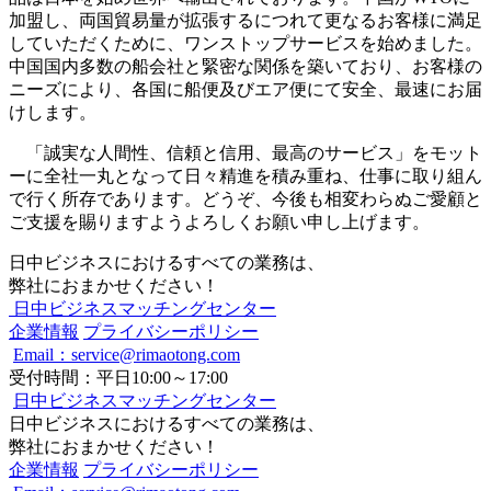
加盟し、両国貿易量が拡張するにつれて更なるお客様に満足
していただくために、ワンストップサービスを始めました。
中国国内多数の船会社と緊密な関係を築いており、お客様の
ニーズにより、各国に船便及びエア便にて安全、最速にお届
けします。
「誠実な人間性、信頼と信用、最高のサービス」をモット
ーに全社一丸となって日々精進を積み重ね、仕事に取り組ん
で行く所存であります。どうぞ、今後も相変わらぬご愛顧と
ご支援を賜りますようよろしくお願い申し上げます。
日中ビジネスにおけるすべての業務は、
弊社におまかせください！
日中ビジネスマッチングセンター
企業情報
プライバシーポリシー
Email：service@rimaotong.com
受付時間：平日10:00～17:00
日中ビジネスマッチングセンター
日中ビジネスにおけるすべての業務は、
弊社におまかせください！
企業情報
プライバシーポリシー