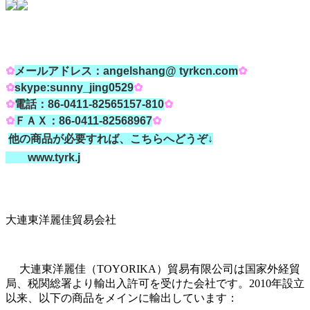
✿
メールアドレス：angelshang@ tyrkcn.com
✿
✿
skype:sunny_jing0529
✿
✿
電話：86-0411-82565157-810
✿
✿
ＦＡＸ：86-0411-82568967
✿
他の商品が必要すれば、こちらへどうぞ↓
www.tyrk.j
大連東洋麗佳貿易会社
大連東洋麗佳（TOYORIKA）貿易有限公司は国家外経貿
局、税関総署より輸出入許可を受けた会社です。2010年設立
以来、以下の商品をメインに輸出しています：