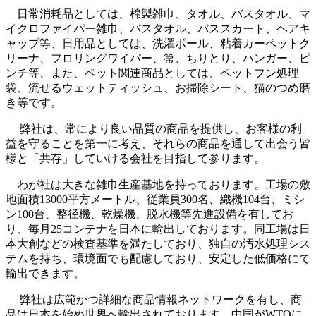
日常消耗品としては、棉製雑巾、タオル、バスタオル、マ
イクロファイパー雑巾、バスタオル、バススカート、ヘアキ
ャップ等、日用品としては、洗濯ボール、粘着カーペットク
リーナ、フロリングワイパー、箒、ちりとり、ハンガー、ピ
ンチ等、また、ペット関連商品としては、ペットフン処理
袋、流せるウェットティッシュ、お掃除シート、猫のつめ磨
き等です。
弊社は、常により良い品質の商品を提供し、お客様の利
益を守ることを第一に考え、それらの商品を通して出会う皆
様と「共存」していける会社を目指して参ります。
わが社は大きな雑巾生産基地を持っております。工場の敷
地面積13000平方メートル、従業員300名、織機104台、ミシ
ン100台、整径機、乾燥機、脱水機等先進設備を有してお
り、毎月25コンテナを日本に輸出しております。同工場は日
本大創などの検査基準を満たしており、独自の汚水処理シス
テムを持ち、環境面でも配慮しており、安定した低価格にて
輸出できます。
弊社は広範かつ詳細な商品情報ネットワークを有し、商
品は日本を始め世界へ輸出されております。中国がWTOに