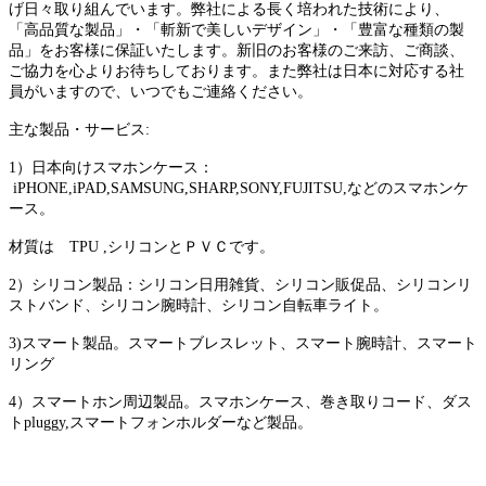
げ日々取り組んでいます。弊社による長く培われた技術により、
「高品質な製品」・「斬新で美しいデザイン」・「豊富な種類の製
品」をお客様に保証いたします。新旧のお客様のご来訪、ご商談、
ご協力を心よりお待ちしております。また弊社は日本に対応する社
員がいますので、いつでもご連絡ください。
主な製品・サービス:
1）日本向けスマホンケース：
iPHONE,iPAD,SAMSUNG,SHARP,SONY,FUJITSU,などのスマホンケ
ース。
材質は TPU ,シリコンとＰＶＣです。
2）シリコン製品：シリコン日用雑貨、シリコン販促品、シリコンリ
ストバンド、シリコン腕時計、シリコン自転車ライト。
3)スマート製品。スマートブレスレット、スマート腕時計、スマート
リング
4）スマートホン周辺製品。スマホンケース、巻き取りコード、ダス
トpluggy,スマートフォンホルダーなど製品。