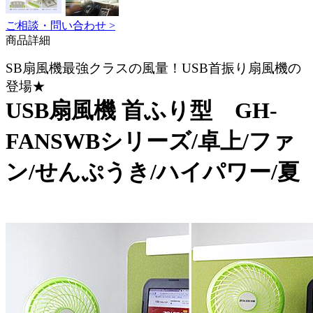
ご相談・問い合わせ >
商品詳細
SB扇風機最強クラスの風量！USB首振り扇風機の
登場★
USB扇風機 首ふり型 GH-
FANSWBシリーズ/卓上/ファ
ン/せんぷうき/ハイパワー/夏