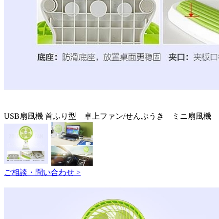
USB扇風機 首ふり型 卓上ファン/せんぷうき ミニ扇風機
ご相談・問い合わせ >