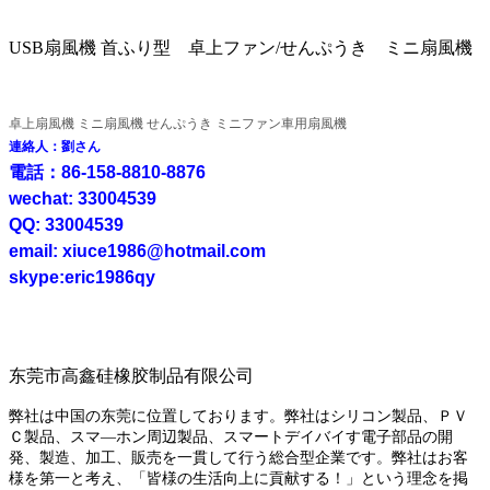
USB扇風機 首ふり型 卓上ファン/せんぷうき ミニ扇風機
卓上扇風機 ミニ扇風機 せんぷうき ミニファン車用扇風機
連絡人：劉さん
電話：86-158-8810-8876
wechat: 33004539
QQ: 33004539
email: xiuce1986@hotmail.com
skype:eric1986qy
东莞市高鑫硅橡胶制品有限公司
弊社は中国の东莞に位置しております。弊社はシリコン製品、ＰＶ
Ｃ製品、スマ―ホン周辺製品、スマートデイバイす電子部品の開
発、製造、加工、販売を一貫して行う総合型企業です。弊社はお客
様を第一と考え、「皆様の生活向上に貢献する！」という理念を掲