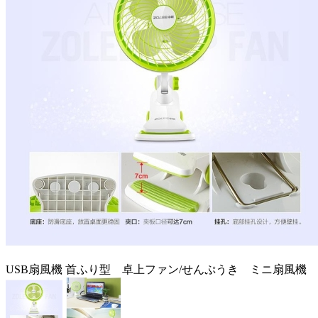
USB扇風機 首ふり型 卓上ファン/せんぷうき ミニ扇風機