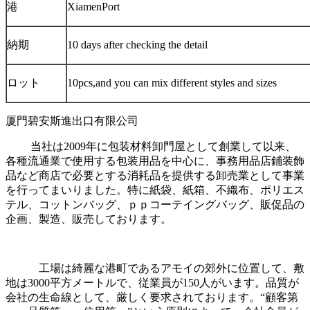
港
XiamenPort
納期
10 days after checking the detail
ロット
10pcs,and you can mix different styles and sizes
厦門碧安斯進出口有限公司
当社は2009年に包装材料卸門屋として創業して以来、
各種流通業で使用する包装用品を中心に、事務用品店鋪装飾
品など商店で必要とする消耗品を提供する卸売業として事業
を行ってまいりました。特に紙袋、紙箱、不織布、ポリエス
テル、コットンバッグ、ｐｐコーテイングバッグ、販促品の
企画、製造、販売しております。
工場は綺麗な港町であるアモイの郊外に位置して、敷
地は3000平方メートルで、従業員が150人がいます。品質が
会社の生命線として、厳しく要求されております。“顧客第