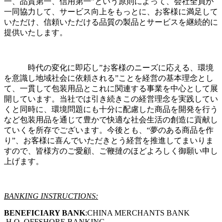
一、品質第一、信用第一”という原則によって、会社全員が
一同協力して、サービス向上をもっとに、お客様に満足して
いただけ、信頼いただける品質の製品とサービスを継続的に
提供いたします。
時代の変化に即応し”お客様のニーズに応える、環境
を意識し地域社会に依頼される”ことを経営の基本理念とし
て、一貫して包装用品とこれに関連する事業を中心として展
開しています。当社では引き続きこの経営理念を実践してい
くと同時に、環境問題にも十分に配慮した商品を開発を行う
など包装用品を通じて豊かで快適な社会生活の創造に貢献し
ていくを所存でございます。今後とも、“夢のある商品を作
り”、お客様に喜んでいただきとう経営を推進してまいりま
すので、皆様方のご愛顧、ご鞭撻のほどよろしく御願い申し
上げます。
BANKING INSTRUCTIONS:
BENEFICIARY BANK
:CHINA MERCHANTS BANK
,H.O.,OFFSHORE BANKING