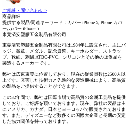
ご相談・問い合わせ >
商品詳細
提供する製品/関連キーワード：カバー iPhone 5,iPhone カバ
ー,カバー iPhone 5
東莞済安塑膠五金制品有限公司
東莞済安塑膠五金制品有限公司は1984年に設立され、主にバ
ッジ、徽章、メダル、記念貨幣、キーホルダー、ストラッ
プ、靴紐、刺繍,ATBC-PVC、シリコンとその他の販促品を
製造するメーカーです。
弊社は広東東莞に位置しており、現在の従業員数は2500人以
上です。充実した技術力と先進的な製造機械により、高品質
の製品をご提供することができます。
この32年間で、弊社は国際市場で高品質の金属工芸品を提供
しており、ご好評を頂いております。現在、弊社の製品は主
にアメリカ、カナダ、日本とヨーロッパで販売されておりま
す。また、ディズニーなど数多くの国際大企業と長期の安定
した協力関係を持っております。