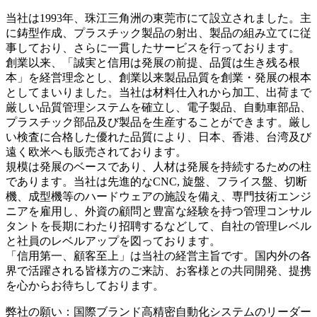
当社は1993年、珠江三角洲の東莞市にて設立されました。主
に鋳型作成、プラスチック製品の射出、製品の組み立てに従
事しており、さらに一貫したサービスを行っております。
創業以来、「誠実と信用は発展の前提、品質は生き残る根
本」を経営理念とし、創業以来製品品質を創業・発展の根本
としてまいりました。当社は材料仕入れから加工、出荷まで
厳しい品質管理システムを確立し、電子製品、自動車部品、
プラスチック部品及び製品を生産することができます。厳し
い検査に合格した優れた品質により、日本、香港、台湾及び
遠く欧米へも販売されております。
規模は発展のベースであり、人材は発展を持続するための柱
であります。当社は先進的なCNC, 旋盤、フライス盤、切断
機、成型機等のハードウェアの施設を備え、専門技術エンジ
ニアを雇用し、外資の顧問と豊富な経験を持つ管理コンサル
タントを長期にわたり招聘するなどして、自社の管理レベル
と社員のレベルアップを図っております。
「信用第一、顧客至上」は当社の経営主旨です。国内外の各
界で活躍される皆様方のご来訪、お客様との共同開発、提携
を心からお待ちしております。
弊社の願い：国際ブランド高精密自動化システムのリーダー