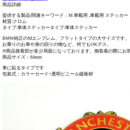
商品詳細
提供する製品/関連キーワード：M 車載用 ,車載用 ステッカー
材質:クロム
タイプ:車体ステッカータイプ:車体ステッカー
BMW純正のMエンブレム、フラットタイプの大サイズです。
お乗りのお車や身の回りの物など、何でもOKデス。
※商品接着部が多少局面になっております。御装着の際にお
商品サイズ：84mm
車に貼るタイプです
包装式：カラーカード+透明ビニール緩衝材