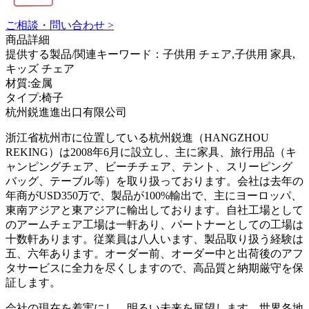
ご相談・問い合わせ >
商品詳細
提供する製品/関連キーワード：子供用 チェア,子供用 家具,
キッズ チェア
材質:金属
タイプ:椅子
杭州鋭進進出口有限公司
浙江省杭州市に位置している杭州鋭進（HANGZHOU
REKING）は2008年6月に設立し、主に家具、旅行用品（キ
ャンピングチェア、ビーチチェア、テント、スリーピング
バッグ、テーブル等）を取り扱っております。会社は去年の
年商がUSD350万で、製品が100%輸出で、主にヨーロッパ、
東南アジアと東アジアに輸出しております。自社工場として
のアームチェア工場は一軒あり、パートナーとしての工場は
十数軒あります。従業員は八人います、製品取り扱う経験は
五、六年あります。オーダー前、オーダー中と出荷後のアフ
タサービスに全力を尽くしますので、高品質と納期厳守を保
証します。
会社の現在を着実にし、明るい未来を展望します。世界各地