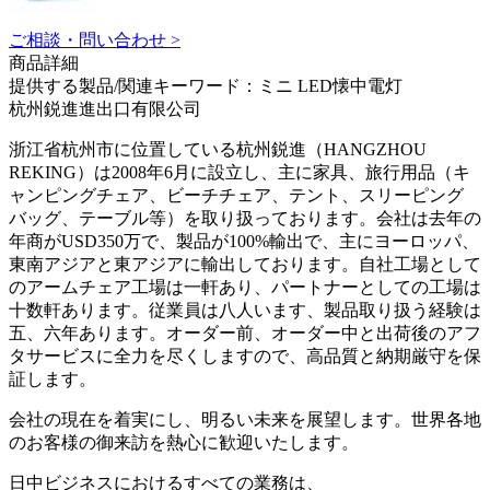
ご相談・問い合わせ >
商品詳細
提供する製品/関連キーワード：ミニ LED懐中電灯
杭州鋭進進出口有限公司
浙江省杭州市に位置している杭州鋭進（HANGZHOU
REKING）は2008年6月に設立し、主に家具、旅行用品（キ
ャンピングチェア、ビーチチェア、テント、スリーピング
バッグ、テーブル等）を取り扱っております。会社は去年の
年商がUSD350万で、製品が100%輸出で、主にヨーロッパ、
東南アジアと東アジアに輸出しております。自社工場として
のアームチェア工場は一軒あり、パートナーとしての工場は
十数軒あります。従業員は八人います、製品取り扱う経験は
五、六年あります。オーダー前、オーダー中と出荷後のアフ
タサービスに全力を尽くしますので、高品質と納期厳守を保
証します。
会社の現在を着実にし、明るい未来を展望します。世界各地
のお客様の御来訪を熱心に歓迎いたします。
日中ビジネスにおけるすべての業務は、