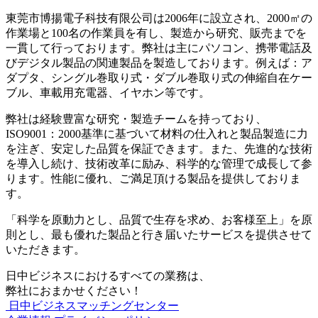
東莞市博揚電子科技有限公司は2006年に設立され、2000㎡の
作業場と100名の作業員を有し、製造から研究、販売までを
一貫して行っております。弊社は主にパソコン、携帯電話及
びデジタル製品の関連製品を製造しております。例えば：ア
ダプタ、シングル巻取り式・ダブル巻取り式の伸縮自在ケー
ブル、車載用充電器、イヤホン等です。
弊社は経験豊富な研究・製造チームを持っており、
ISO9001：2000基準に基づいて材料の仕入れと製品製造に力
を注ぎ、安定した品質を保証できます。また、先進的な技術
を導入し続け、技術改革に励み、科学的な管理で成長して参
ります。性能に優れ、ご満足頂ける製品を提供しておりま
す。
「科学を原動力とし、品質で生存を求め、お客様至上」を原
則とし、最も優れた製品と行き届いたサービスを提供させて
いただきます。
日中ビジネスにおけるすべての業務は、
弊社におまかせください！
日中ビジネスマッチングセンター