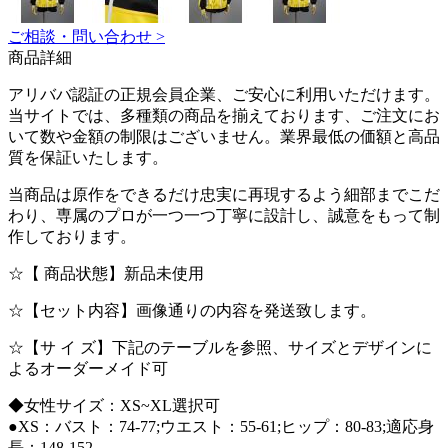
ご相談・問い合わせ >
商品詳細
アリババ認証の正規会員企業、ご安心に利用いただけます。
当サイトでは、多種類の商品を揃えております、ご注文にお
いて数や金額の制限はございません。業界最低の価額と高品
質を保証いたします。
当商品は原作をできるだけ忠実に再現するよう細部までこだ
わり、専属のプロが一つ一つ丁寧に設計し、誠意をもって制
作しております。
☆【 商品状態】新品未使用
☆【セット内容】画像通りの内容を発送致します。
☆【サ イ ズ】下記のテーブルを参照、サイズとデザインに
よるオーダーメイド可
◆女性サイズ：XS~XL選択可
●XS：バスト：74-77;ウエスト：55-61;ヒップ：80-83;適応身
長：148-152