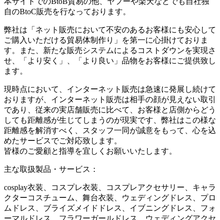
本サイトでのBtoB貿易の他、ヤフーや楽天などでも自社独
自のBtoC販売を行なっております。
弊社は「ネット販売において不安のあるお客様にも安心して
ご購入いただける貿易体制作り」を第一に心掛けておりま
す。また、新たな販売システムによるコストダウンを実現さ
せ、「より安く」、「より良い」品物をお客様にご提供致し
ます。
現時点において、インターネット販売は急速に発展し続けて
おりますが、インターネット販売は相手の顔が見えない取引
であり、従来の実店舗販売に比べて、お客様と店側からどう
しても距離感が生じてしまうのが現実です、弊社はこの様な
距離感を解消すべく、スタッフ一同が誠意をもって、心を込
めたサービスでご対応致します。
皆様のご愛顧と指導を宜しくお願いいたします。
主な取扱製品・サービス：
cosplay衣装、コスプレ衣装、コスプレアクセサリー、キャラ
クターコスチューム、舞台衣装、ウェディングドレス、プロ
ムドレス、ブライズメイドドレス、イブニングドレス、フォ
ーマルドレス、フラワーガールドレス、ウェディングアクセ