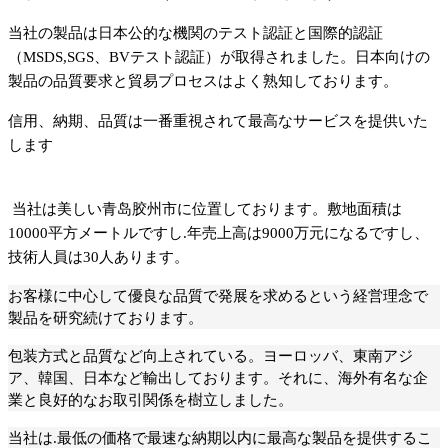
当
社の製品は日本公的な機関
の
テスト認証と国際的認証
（MSDS,SGS、BVテスト認証）が取得されました。日本向けの
製品の品質要求と貿易プロセスはよく熟知しております。
信用、納期、品質は一番重視されて最高なサービスを提供
いた
します
当社は美しい青
岛
胶州市に位置しております。敷地面積は
10000平方メートルですし.年売上高は9000万元になるですし、
技術人員は
30
人
あります。
お客様に中心して優良な品質で発展を求めるという経営理念で
製品を研究
続けております。
包装方式と品質など向上されている。ヨーロッバ、東南アジ
ア、韓国、日本など輸出しております。それに、海外有名な企
業と良好的なお取引関係を樹立しました。
当社は.最低の価格で最速な納期以内に最高な製品を提供するこ