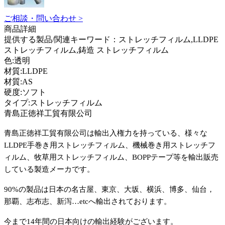
ご相談・問い合わせ >
商品詳細
提供する製品/関連キーワード：ストレッチフィルム,LLDPE
ストレッチフィルム,鋳造 ストレッチフィルム
色:透明
材質:LLDPE
材質:AS
硬度:ソフト
タイプ:ストレッチフィルム
青島正徳祥工貿有限公司
青島正徳祥工貿有限公司は輸出入権力を持っている、様々な
LLDPE手巻き用ストレッチフィルム、機械巻き用ストレッチフ
ィルム、牧草用ストレッチフィルム、BOPPテープ等を輸出販売
している製造メーカです。
90%
の製品は日本の名古屋、東京、大坂、横浜、博多、仙台，
那覇、志布志、新
泻
…etc
へ輸出されております
。
今まで1
4
年間の日本向けの輸出経験がございます。