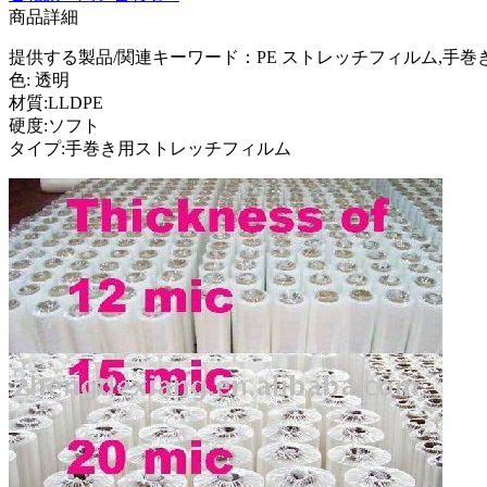
商品詳細
提供する製品/関連キーワード：PE ストレッチフィルム,手
色: 透明
材質:LLDPE
硬度:ソフト
タイプ:手巻き用ストレッチフィルム