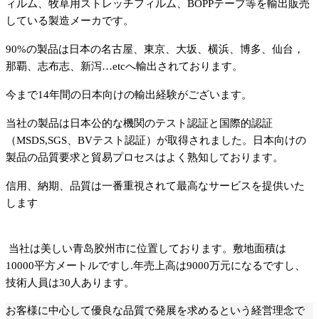
ィルム、牧草用ストレッチフィルム、BOPPテープ等を輸出販売
している製造メーカです。
90%
の製品は日本の名古屋、東京、大坂、横浜、博多、仙台，
那覇、志布志、新
泻
…etc
へ輸出されております
。
今まで1
4
年間の日本向けの輸出経験がございます。
当
社の製品は日本公的な機関
の
テスト認証と国際的認証
（MSDS,SGS、BVテスト認証）が取得されました。日本向けの
製品の品質要求と貿易プロセスはよく熟知しております。
信用、納期、品質は一番重視されて最高なサービスを提供
いた
します
当社は美しい青
岛
胶州市に位置しております。敷地面積は
10000平方メートルですし.年売上高は9000万元になるですし、
技術人員は
30
人
あります。
お客様に中心して優良な品質で発展を求めるという経営理念で