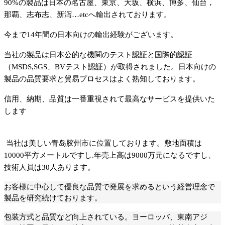
90%
の製品は日本の名古屋、東京、大坂、横浜、博多、仙台，
那覇、志布志、新
泻
…etc
へ輸出されております
。
今まで1
4
年間の日本向けの輸出経験がございます。
当
社の製品は日本公的な機関
の
テスト認証と国際的認証
（MSDS,SGS、BVテスト認証）が取得されました。日本向けの
製品の品質要求と貿易プロセスはよく熟知しております。
信用、納期、品質は一番重視されて最高なサービスを提供
いた
します
当社は美しい青
岛
胶州市に位置しております。敷地面積は
10000平方メートルですし.年売上高は9000万元になるですし、
技術人員は
30
人
あります。
お客様に中心して優良な品質で発展を求めるという経営理念で
製品を研究
続けております。
包装方式と品質など向上されている。ヨーロッバ、東南アジ