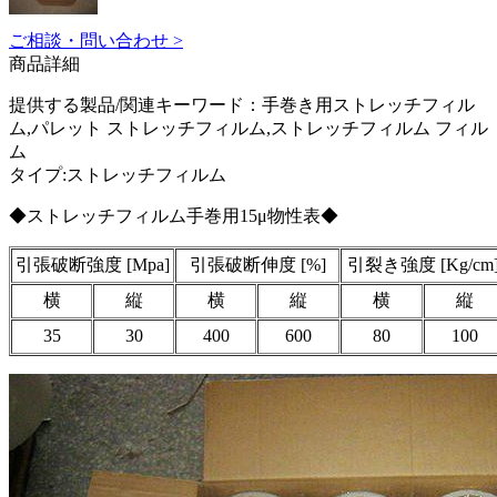
ご相談・問い合わせ >
商品詳細
提供する製品/関連キーワード：手巻き用ストレッチフィル
ム,パレット ストレッチフィルム,ストレッチフィルム フィル
ム
タイプ:ストレッチフィルム
◆ストレッチフィルム手巻用15μ物性表◆
引張破断強度 [Mpa]
引張破断伸度 [%]
引裂き強度 [Kg/cm
横
縦
横
縦
横
縦
35
30
400
600
80
100