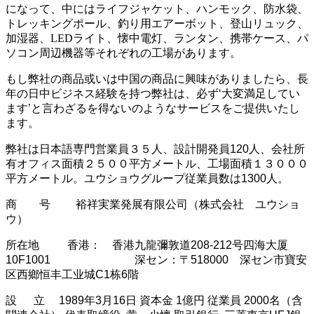
になって、中にはライフジャケット、ハンモック、防水袋、
トレッキングポール、釣り用エアーボット、登山リュック、
加湿器、LEDライト、懐中電灯、ランタン、携帯ケース、パ
ソコン周辺機器等それぞれの工場があります。
もし弊社の商品或いは中国の商品に興味がありましたら、長
年の日中ビジネス経験を持つ弊社は、必ず‘大変満足してい
ます’と言わざるを得ないのようなサービスをご提供いたし
ます。
弊社は日本語専門営業員３５人、設計開発員120人、会社所
有オフィス面積２５００平方メートル、工場面積１３０００
平方メートル。ユウショウグループ従業員数は1300人
。
商 号 裕祥実業発展有限公司（株式会社 ユウショ
ウ）
所在地 香港： 香港九龍彌敦道208-212号四海大厦
10F1001 深セン：〒518000 深セン市寶安
区西鄉恒丰工业城C1栋6階
設 立 1989年3月16日 資本金 1億円 従業員 2000名（含