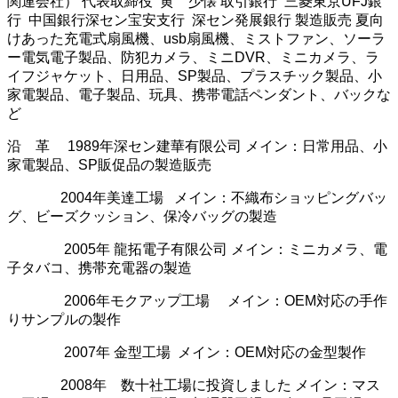
関連会社） 代表取締役 黄 少懐 取引銀行 三菱東京UFJ銀
行 中国銀行深セン宝安支行 深セン発展銀行 製造販売 夏向
けあった充電式扇風機、usb扇風機、ミストファン、ソーラ
ー電気電子製品、防犯カメラ、ミニDVR、ミニカメラ、ラ
イフジャケット、日用品、SP製品、プラスチック製品、小
家電製品、電子製品、玩具、携帯電話ペンダント、バックな
ど
沿 革 1989年深セン建華有限公司 メイン：日常用品、小
家電製品、SP販促品の製造販売
2004年美達工場 メイン：不織布ショッピングバッ
グ、ビーズクッション、保冷バッグの製造
2005年 龍拓電子有限公司 メイン：ミニカメラ、電
子タバコ、携帯充電器の製造
2006年モクアップ工場 メイン：OEM対応の手作
りサンプルの製作
2007年 金型工場 メイン：OEM対応の金型製作
2008年 数十社工場に投資しました メイン：マス