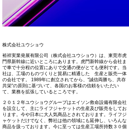
株式会社ユウショウ
裕祥実業発展有限公司（株式会社ユウショウ）は、東莞市虎
門県新幹線に近いところにあります。虎門新幹線から会社ま
で車で十分程の位置にありで交通の便がとても便利です。当
社は、工場のものづくりと貿易に精通した 生産と販売一体
の会社です。 1989年に創立されてから、“誠信両勝ち、共存
共栄”の原則に基づいて、各国のお客様の信頼をいただい
て、業務を拡張しているところです。
２０１２年ユウショウグループはエイソン救命設備有限会社
を設立して、主にライフジャケットの生産及び販売をしてお
ります。今や日本に大人気商品とされております。ライフジ
ャケットだけでなく、弊社は他の領域にも延伸し、いろんな
商品を扱っております。今に至っては生産工場所持数３０個