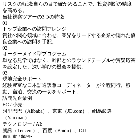
リスクの軽減:
自らの目で確かめることで、投資判断の精度
を高める。
当社視察ツアーの3つの特徴
01
トップ企業への訪問アレンジ
貴社の関心領域に合わせ、業界をリードする企業や隠れた優
良企業への訪問を手配。
02
オーダーメイド型プログラム
単なる見学ではなく、幹部とのラウンドテーブルや質疑応答
を設定した、深い学びの機会を提供。
03
現地完全サポート
経験豊富な日本語通訳兼コーディネーターが全程同行。移
動、宿泊、交流の一切をサポート。
訪問先企業例
EC / 小売:
阿里巴巴（Alibaba）、京東（JD.com）、網易嚴選
（Yanxuan）
テクノロジー / AI:
騰訊（Tencent）、百度（Baidu）、DJI
自動車 / 製造: