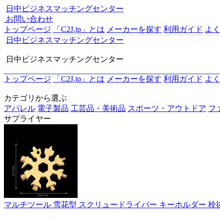
日中ビジネスマッチングセンター
お問い合わせ
トップページ
「C2J.jp」とは
メーカーを探す
利用ガイド
よ
日中ビジネスマッチングセンター
日中ビジネスマッチングセンター
トップページ
「C2J.jp」とは
メーカーを探す
利用ガイド
よ
カテゴリから選ぶ
アパレル
電子製品
工芸品・美術品
スポーツ・アウトドア
フ
サプライヤー
マルチツール 雪花型 スクリュードライバー キーホルダー 栓