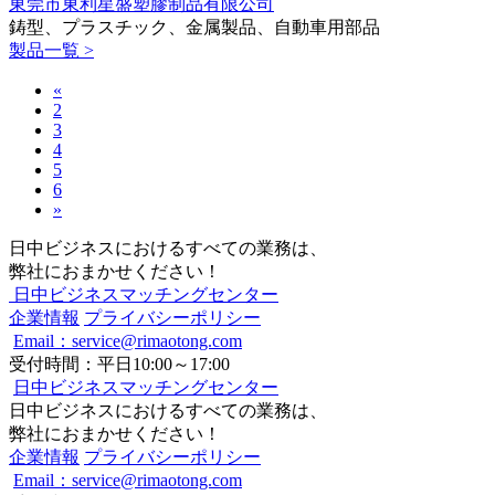
東莞市東利星盛塑膠制品有限公司
鋳型、プラスチック、金属製品、自動車用部品
製品一覧 >
«
2
3
4
5
6
»
日中ビジネスにおけるすべての業務は、
弊社におまかせください！
日中ビジネスマッチングセンター
企業情報
プライバシーポリシー
Email：service@rimaotong.com
受付時間：平日10:00～17:00
日中ビジネスマッチングセンター
日中ビジネスにおけるすべての業務は、
弊社におまかせください！
企業情報
プライバシーポリシー
Email：service@rimaotong.com