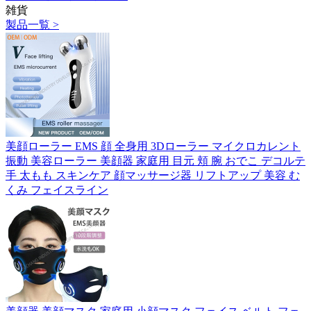
雑貨
製品一覧 >
美顔ローラー EMS 顔 全身用 3Dローラー マイクロカレント
振動 美容ローラー 美顔器 家庭用 目元 頬 腕 おでこ デコルテ
手 太もも スキンケア 顔マッサージ器 リフトアップ 美容 む
くみ フェイスライン