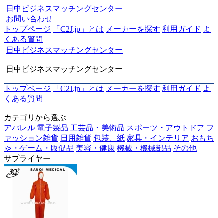
日中ビジネスマッチングセンター
お問い合わせ
トップページ
「C2J.jp」とは
メーカーを探す
利用ガイド
よ
くある質問
日中ビジネスマッチングセンター
日中ビジネスマッチングセンター
トップページ
「C2J.jp」とは
メーカーを探す
利用ガイド
よ
くある質問
カテゴリから選ぶ
アパレル
電子製品
工芸品・美術品
スポーツ・アウトドア
フ
ァッション雑貨
日用雑貨
包装、紙
家具・インテリア
おもち
ゃ・ゲーム・販促品
美容・健康
機械・機械部品
その他
サプライヤー