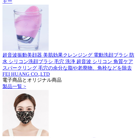
ャー
超音波振動美顔器 美肌効果クレンジング 電動洗顔ブラシ 防
水 シリコン洗顔ブラシ 毛穴 洗浄 超音波 シリコン 角質ケア
スパークリング 毛穴の余分な脂や老廃物、角栓などを除去
FEI HUANG CO.,LTD
電子商品とオリジナル商品
製品一覧 >